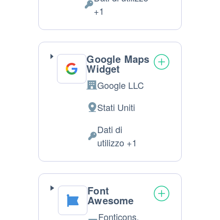
trattamento:
Dati
+1
Personali
trattati:
Google Maps
Widget
Google LLC
Azienda:
Stati Uniti
Luogo
del
Dati di
trattamento:
Dati
utilizzo +1
Personali
trattati:
Font
Awesome
Fonticons,