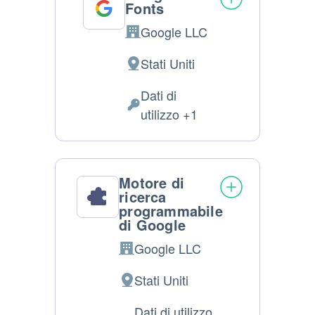
Fonts
Google LLC
Azienda:
Stati Uniti
Luogo
del
Dati di
trattamento:
Dati
utilizzo +1
Personali
trattati:
Motore di
ricerca
programmabile
di Google
Google LLC
Azienda:
Stati Uniti
Luogo
del
Dati di utilizzo