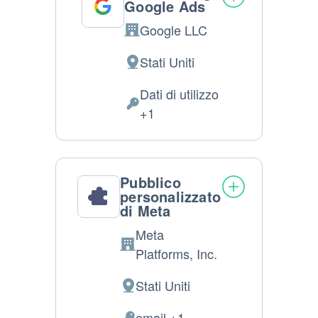
Google Ads
Google LLC
Azienda:
Stati Uniti
Luogo
del
Dati di utilizzo
trattamento:
Dati
+1
Personali
trattati:
Pubblico
personalizzato
di Meta
Meta
Azienda:
Platforms, Inc.
Stati Uniti
Luogo
del
email +1