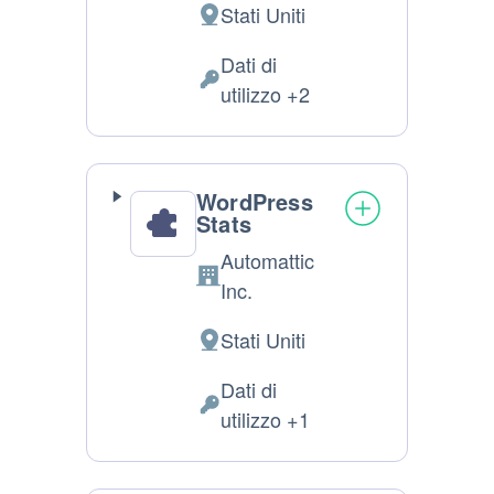
Stati Uniti
Luogo
del
Dati di
trattamento:
Dati
utilizzo +2
Personali
trattati:
WordPress
Stats
Automattic
Azienda:
Inc.
Stati Uniti
Luogo
del
Dati di
trattamento:
Dati
utilizzo +1
Personali
trattati: