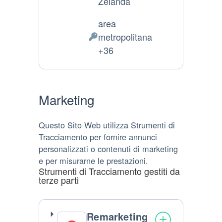
Luogo
Zelanda
del
area
trattamento:
metropolitana
Dati
+36
Personali
trattati:
Marketing
Questo Sito Web utilizza Strumenti di
Tracciamento per fornire annunci
personalizzati o contenuti di marketing
e per misurarne le prestazioni.
Strumenti di Tracciamento gestiti da
terze parti
Remarketing