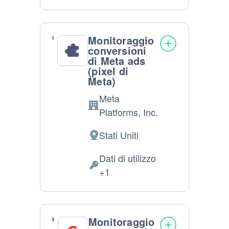
Personali
trattati:
Monitoraggio
conversioni
di Meta ads
(pixel di
Meta)
Meta
Azienda:
Platforms, Inc.
Stati Uniti
Luogo
del
Dati di utilizzo
trattamento:
Dati
+1
Personali
trattati:
Monitoraggio