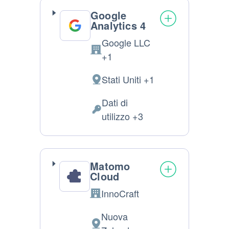
Google
Analytics 4
Google LLC
Azienda:
+1
Stati Uniti +1
Luogo
del
Dati di
trattamento:
Dati
utilizzo +3
Personali
trattati:
Matomo
Cloud
InnoCraft
Azienda:
Nuova