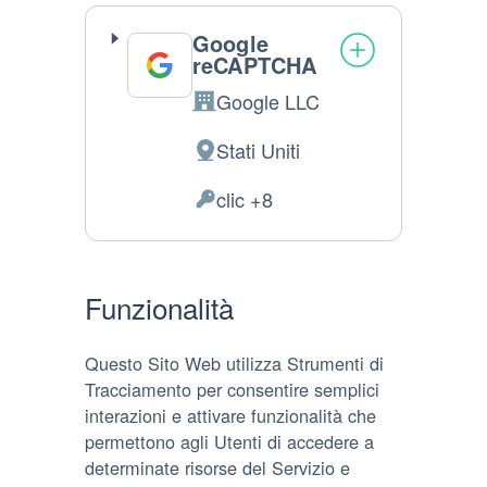
Google
reCAPTCHA
Google LLC
Azienda:
Stati Uniti
Luogo
del
clic +8
Dati
trattamento:
Personali
trattati:
Funzionalità
Questo Sito Web utilizza Strumenti di
Tracciamento per consentire semplici
interazioni e attivare funzionalità che
permettono agli Utenti di accedere a
determinate risorse del Servizio e