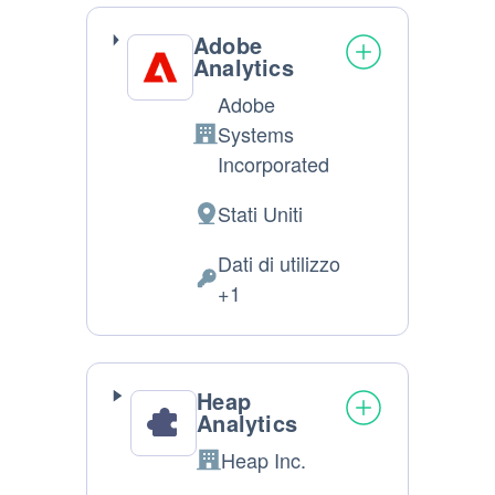
Adobe
Analytics
Adobe
Systems
Azienda:
Incorporated
Stati Uniti
Luogo
del
Dati di utilizzo
trattamento:
Dati
+1
Personali
trattati:
Heap
Analytics
Heap Inc.
Azienda: