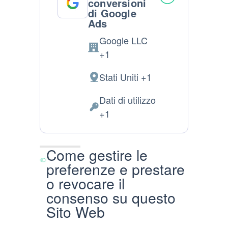
conversioni
di Google
Ads
Google LLC
Azienda:
+1
Stati Uniti +1
Luogo
del
Dati di utilizzo
trattamento:
Dati
+1
Personali
trattati:
Come gestire le
preferenze e prestare
o revocare il
consenso su questo
Sito Web