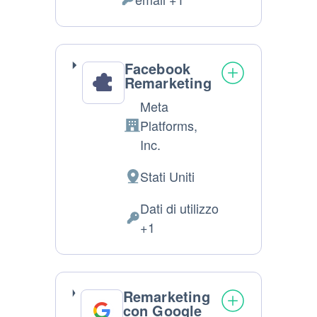
Dati
trattamento:
Personali
trattati:
Facebook
Remarketing
Meta
Platforms,
Azienda:
Inc.
Stati Uniti
Luogo
del
Dati di utilizzo
trattamento:
Dati
+1
Personali
trattati:
Remarketing
con Google