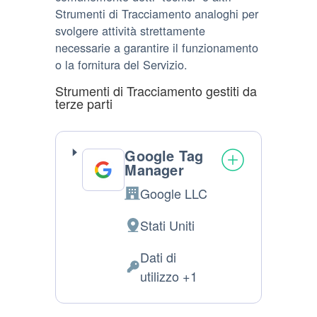
Strumenti di Tracciamento analoghi per
svolgere attività strettamente
necessarie a garantire il funzionamento
o la fornitura del Servizio.
Strumenti di Tracciamento gestiti da
terze parti
Google Tag
Manager
Google LLC
Azienda:
Stati Uniti
Luogo
del
Dati di
trattamento:
Dati
utilizzo +1
Personali
trattati: