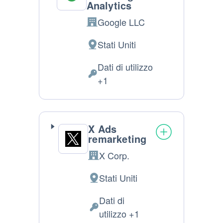
Analytics
Google LLC
Azienda:
Stati Uniti
Luogo
del
Dati di utilizzo
trattamento:
Dati
+1
Personali
trattati:
X Ads
remarketing
X Corp.
Azienda:
Stati Uniti
Luogo
del
Dati di
trattamento:
Dati
utilizzo +1