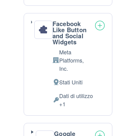
trattamento:
Personali
trattati:
Facebook
Like Button
and Social
Widgets
Meta
Platforms,
Azienda:
Inc.
Stati Uniti
Luogo
del
Dati di utilizzo
trattamento:
Dati
+1
Personali
trattati:
Google